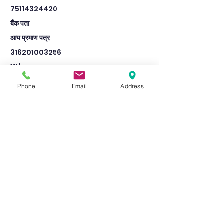
75114324420
बैंक पता
आय प्रमाण पत्र
316201003256
11th
Lala Siyaram inter College sarsai
Phone
Email
Address
Nawar Etawah
4070
Pass
600
412
बैंक का नाम
Badauda up Bank
Up badauda usrahar
जाति प्रमाण पत्र
316203001549