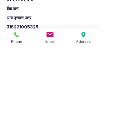
बैंक पता
आय प्रमाण पत्र
316221005325
9th
Phone
Email
Address
lala siyaram i c sarsai nawar etawah
8059
Pass
1400
791
बैंक का नाम
central bank of india
mohari usrahar
जाति प्रमाण पत्र
316224000931
IFSC कोड