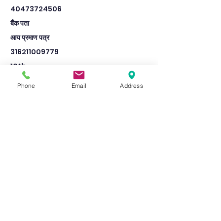
40473724506
बैंक पता
आय प्रमाण पत्र
316211009779
10th
LALA SIYARAM I C SARSAI NAWAR
Phone
Email
Address
ETAWAH
7886
Pass
600
334
बैंक का नाम
STATE BANK OF INDIA
SARSAI NAWAR
जाति प्रमाण पत्र
316213004121