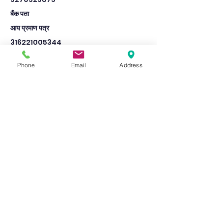
बैंक पता
आय प्रमाण पत्र
316221005344
9th
Phone
Email
Address
lala siyaram i c sarsai nawar etawah
8302
Pass
1400
825
बैंक का नाम
central bank of india
mohar usrahar
जाति प्रमाण पत्र
316223002741
IFSC कोड